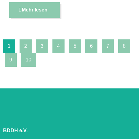
Mehr lesen
1
2
3
4
5
6
7
8
9
10
BDDH e.V.