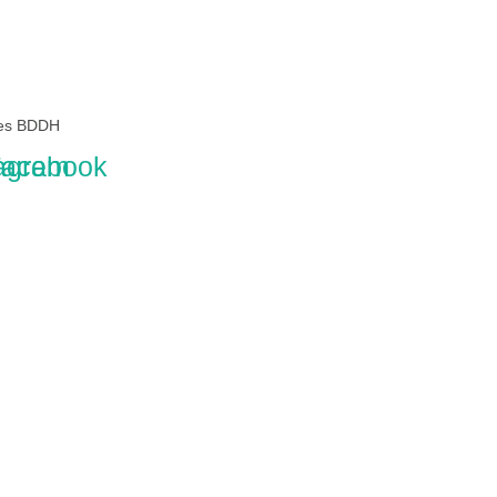
des BDDH
tagram
acebook