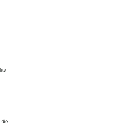
das
 die