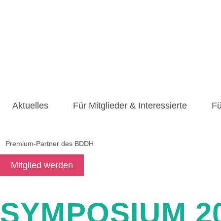
Zum
Inhalt
springen
Aktuelles
Für Mitglieder & Interessierte
Fü
Premium-Partner des BDDH
Mitglied werden
SYMPOSIUM 2