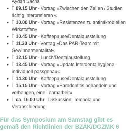
Aydan Sachs
09.15 Uhr
- Vortrag »Zwischen den Zeilen / Studien
richtig interpretieren «
10.00 Uhr
- Vortrag »Resistenzen zu antimikrobiellen
Wirkstoffen«
10.45 Uhr
- Kaffeepause/Dentalausstellung
11.30 Uhr
- Vortrag »Das PAR-Team mit
Gewinnermentalität«
12.15 Uhr
- Lunch/Dentalaustellung
13.45 Uhr
- Vortrag »Update Interdentalhygiene -
individuell passgenau«
14.30 Uhr
- Kaffeepause/Dentalausstellung
15.15 Uhr
- Vortrag »Parodontitis behandeln und
vorbeugen, eine Teamarbeit«
ca. 16.00 Uhr
- Diskussion, Tombola und
Verabschiedung
Für das Symposium am Samstag gibt es
gemäß den Richtlinien der BZÄK/DGZMK 6