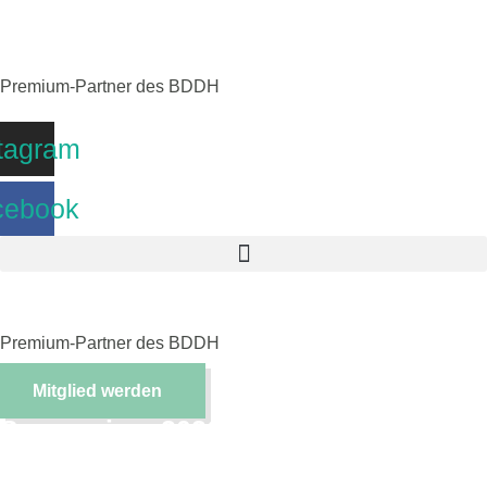
Zum
Inhalt
springen
Premium-Partner des BDDH
tagram
cebook
Premium-Partner des BDDH
Mitglied werden
Symposium 2026
08. - 09. Mai 2026