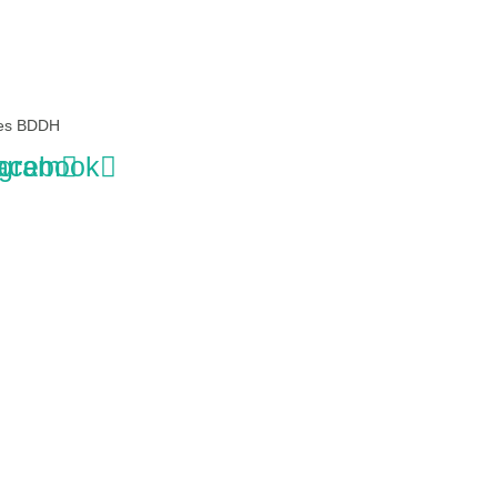
des BDDH
agram
acebook