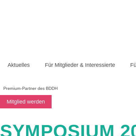
Zum
Inhalt
springen
Aktuelles
Für Mitglieder & Interessierte
Fü
Premium-Partner des BDDH
Mitglied werden
SYMPOSIUM 2