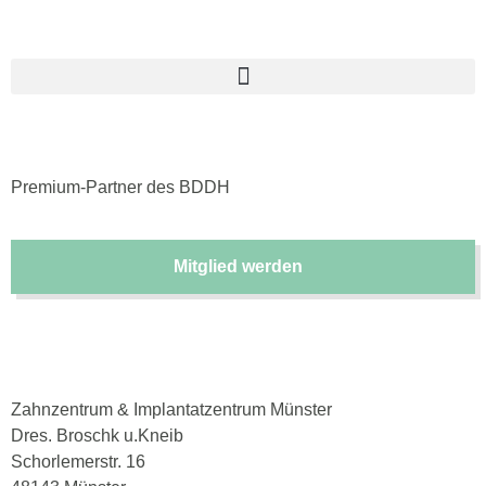
Premium-Partner des BDDH
Mitglied werden
Müller, Manuela- Zahnzentrum &
Implantatzentrum Münster Dres.
Broschk und Kneib, Münster
Zahnzentrum & Implantatzentrum Münster
Dres. Broschk u.Kneib
Schorlemerstr. 16