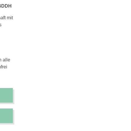
 BDDH
ft mit
s
 alle
frei