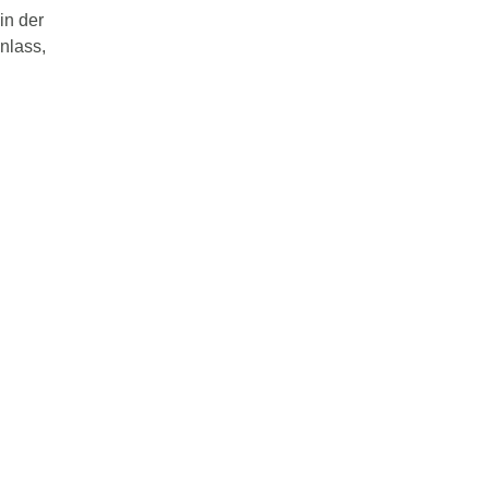
in der
nlass,