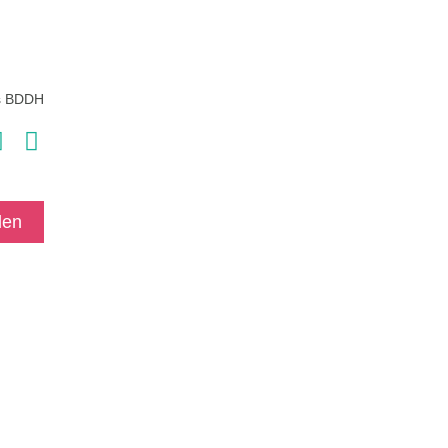
s BDDH
den