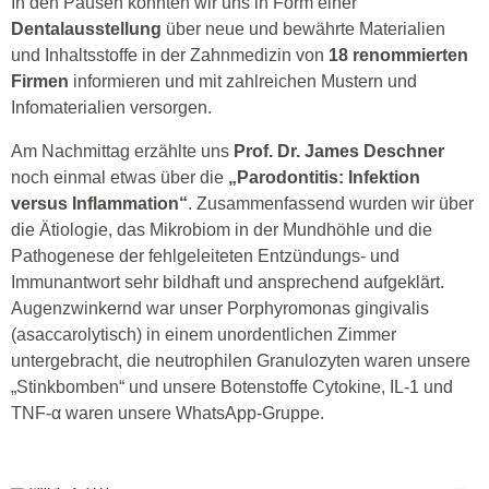
In den Pausen konnten wir uns in Form einer
Dentalausstellung
über neue und bewährte Materialien
und Inhaltsstoffe in der Zahnmedizin von
18 renommierten
Firmen
informieren und mit zahlreichen Mustern und
Infomaterialien versorgen.
Am Nachmittag erzählte uns
Prof. Dr. James Deschner
noch einmal etwas über die
„Parodontitis: Infektion
versus Inflammation“
. Zusammenfassend wurden wir über
die Ätiologie, das Mikrobiom in der Mundhöhle und die
Pathogenese der fehlgeleiteten Entzündungs- und
Immunantwort sehr bildhaft und ansprechend aufgeklärt.
Augenzwinkernd war unser Porphyromonas gingivalis
(asaccarolytisch) in einem unordentlichen Zimmer
untergebracht, die neutrophilen Granulozyten waren unsere
„Stinkbomben“ und unsere Botenstoffe Cytokine, IL-1 und
TNF-α waren unsere WhatsApp-Gruppe.