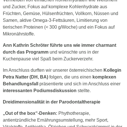
und Zucker, Fokus auf komplexe Kohlenhydrate aus
Früchten, Gemüse, Hülsenfrüchten, Vollkorn, Nüssen und
Samen, aktive Omega-3-Fettsäuren, Limitierung von
tierischen Proteinen (< 300 g/Woche) und ein Fokus auf
Mikronährstoffe.
Ann Kathrin Schröter führte uns wie immer charmant
durch das Programm
und wünschte uns in der
Kuchenpause viel Spaß beim Zuckerverzehr.
Im Anschluss durften wir unserer österreichischen
Kollegin
Petra Natter (DH, BA)
folgen, die uns einen
komplexen
Behandlungsfall
präsentierte und sich im Anschluss einer
interessanten Podiumsdiskussion
stellte.
Dreidimensionalität in der Parodontaltherapie
„Out of the box“-Denken:
Phythotherapie,
antientzündliche Ernährungsumstellung, mehr Sport,
Vitalstoffe, Antibiotika, Ölziehen und Schwarzkümmel in der