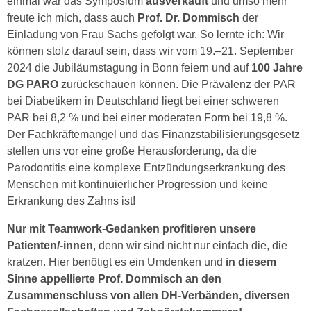
einmal war das Symposium
ausverkauft
und umso mehr
freute ich mich, dass auch
Prof. Dr. Dommisch
der
Einladung von Frau Sachs gefolgt war. So lernte ich: Wir
können stolz darauf sein, dass wir vom 19.–21. September
2024 die Jubiläumstagung in Bonn feiern und auf
100 Jahre
DG PARO
zurückschauen können. Die Prävalenz der PAR
bei Diabetikern in Deutschland liegt bei einer schweren
PAR bei 8,2 % und bei einer moderaten Form bei 19,8 %.
Der Fachkräftemangel und das Finanzstabilisierungsgesetz
stellen uns vor eine große Herausforderung, da die
Parodontitis eine komplexe Entzündungserkrankung des
Menschen mit kontinuierlicher Progression und keine
Erkrankung des Zahns ist!
Nur mit Teamwork-Gedanken profitieren unsere
Patienten/-innen
, denn wir sind nicht nur einfach die, die
kratzen. Hier benötigt es ein Umdenken und
in diesem
Sinne appellierte Prof. Dommisch an den
Zusammenschluss von allen DH-Verbänden, diversen