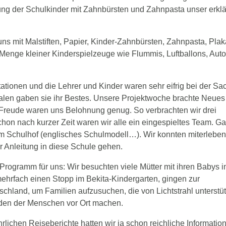
orgung der Schulkinder mit Zahnbürsten und Zahnpasta unser erklä
uns mit Malstiften, Papier, Kinder-Zahnbürsten, Zahnpasta, Plak
enge kleiner Kinderspielzeuge wie Flummis, Luftballons, Auto
ationen und die Lehrer und Kinder waren sehr eifrig bei der Sa
alen gaben sie ihr Bestes. Unsere Projektwoche brachte Neues
 Freude waren uns Belohnung genug. So verbrachten wir drei
chon nach kurzer Zeit waren wir alle ein eingespieltes Team. G
m Schulhof (englisches Schulmodell…). Wir konnten miterleben
r Anleitung in diese Schule gehen.
rogramm für uns: Wir besuchten viele Mütter mit ihren Babys 
mehrfach einen Stopp im Bekita-Kindergarten, gingen zur
hland, um Familien aufzusuchen, die von Lichtstrahl unterstüt
den der Menschen vor Ort machen.
rlichen Reiseberichte hatten wir ja schon reichliche Informatio