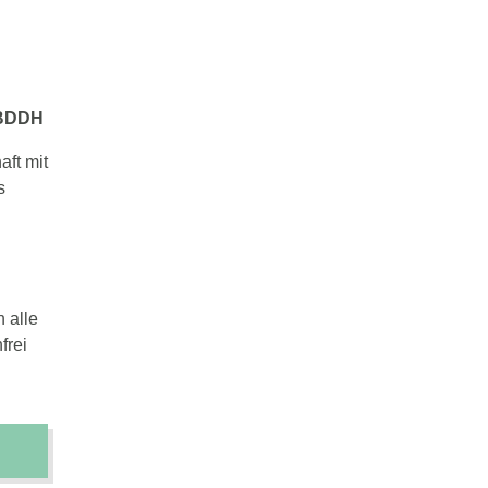
 BDDH
ft mit
s
 alle
frei