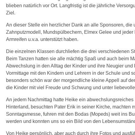
blieben natürlich vor Ort. Langfristig ist die jährliche Vers
Ziel.
An dieser Stelle ein herzlicher Dank an alle Sponsoren, die 
Zahnputzmodell, Mundspülbechern, Elmex Gelee und jeder M
Armreifen u.v.a. unterstützt haben.
Die einzelnen Klassen durchliefen die drei verschiedenen St
Beim Tanzen hatten sie alle mächtig Spaß und auch beim M
Abwechslung in den Alltag der Kinder und ihre Neugier und
Vormittage mit den Kindern und Lehrern in der Schule und s
besonders schön war der morgendliche kleine Appell auf de
die Kinder mit viel Freude und Schwung und unter liebevolle
An jedem Nachmittag hatte Heike ein abwechslungsreiches P
Hinterland, besuchten Pater Erik in seiner Kirche, machten 
Sonntagsmesse, fuhren mit den Bodas (Mopeds) weit ins Busc
werden und konnten uns so ein Bild von den Lebensumstän
Von Heike persönlich, aber auch durch ihre Fotos und ausfüh