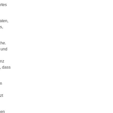
rtes
aten,
s,
che.
 und
anz
, dass
im
zt
nen