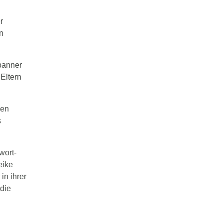
r
n
banner
Eltern
ien
s
wort-
eike
in ihrer
die