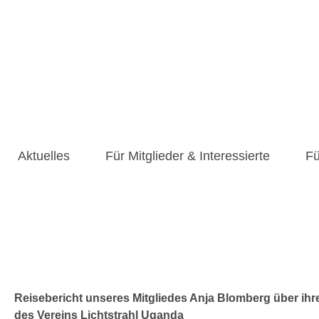
Aktuelles
Für Mitglieder & Interessierte
Fü
Reisebericht unseres Mitgliedes Anja
Dentalhygienikerin in Uganda
Reisebericht unseres Mitgliedes Anja Blomberg über ihr
des Vereins Lichtstrahl Uganda