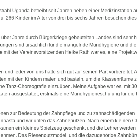
trahl Uganda betreibt seit Jahren neben einer Medizinstation 
u. 266 Kinder im Alter von drei bis sechs Jahren besuchen die
über Jahre durch Bürgerkriege gebeutelten Landes sind sehr ha
ngen sind ursächlich für die mangelnde Mundhygiene und die
e mit der Vereinsvorsitzenden Heike Rath war es, eine Projekt
und jeder von uns hatte sich gut auf seinen Part vorbereitet: 
lten mit den Kindern malen und basteln, um die Klassenräume 
eine Tanz-Choreografie einzuüben. Meine Aufgabe war es, mit 3
ten ausgestattet, erstmals eine Mundhygieneschulung für die 
tionen zur Bedeutung der Zahnpflege und zu zahnschädigenden
ahnpasta und wir übten das Zähneputzen. Nach einem kleinen 
ekamen ein kleines Spielzeug geschenkt und die Lehrer werden 
ufnehmen. Das Riesenputzmodell und die dazugehörige Zahnbür