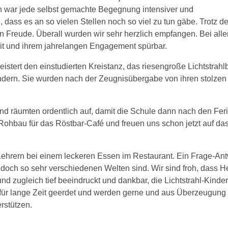
h war jede selbst gemachte Begegnung intensiver und
, dass es an so vielen Stellen noch so viel zu tun gäbe. Trotz de
n Freude. Überall wurden wir sehr herzlich empfangen. Bei alle
it und ihrem jahrelangen Engagement spürbar.
tert den einstudierten Kreistanz, das riesengroße Lichtstrahl
indern. Sie wurden nach der Zeugnisübergabe von ihren stolzen 
nd räumten ordentlich auf, damit die Schule dann nach den Fer
 Rohbau für das Röstbar-Café und freuen uns schon jetzt auf da
Lehrern bei einem leckeren Essen im Restaurant. Ein Frage-Ant
en doch so sehr verschiedenen Welten sind. Wir sind froh, dass H
 zugleich tief beeindruckt und dankbar, die Lichtstrahl-Kinder 
 für lange Zeit geerdet und werden gerne und aus Überzeugung 
rstützen.