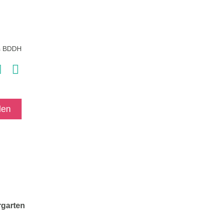
s BDDH
den
rgarten