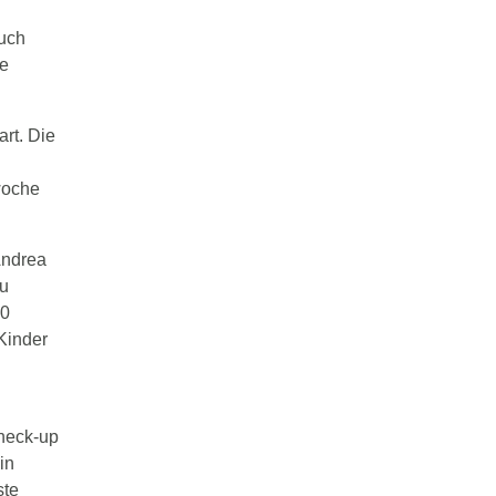
auch
se
rt. Die
woche
Andrea
zu
00
Kinder
Check-up
in
ste