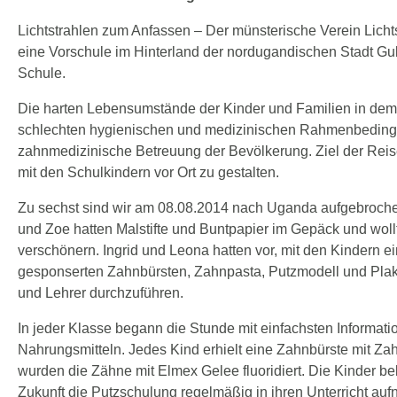
Lichtstrahlen zum Anfassen – Der münsterische Verein Lichts
eine Vorschule im Hinterland der nordugandischen Stadt Gul
Schule.
Die harten Lebensumstände der Kinder und Familien in dem 
schlechten hygienischen und medizinischen Rahmenbedingu
zahnmedizinische Betreuung der Bevölkerung. Ziel der Reis
mit den Schulkindern vor Ort zu gestalten.
Zu sechst sind wir am 08.08.2014 nach Uganda aufgebrochen 
und Zoe hatten Malstifte und Buntpapier im Gepäck und wol
verschönern. Ingrid und Leona hatten vor, mit den Kindern 
gesponserten Zahnbürsten, Zahnpasta, Putzmodell und Plaka
und Lehrer durchzuführen.
In jeder Klasse begann die Stunde mit einfachsten Informa
Nahrungsmitteln. Jedes Kind erhielt eine Zahnbürste mit Z
wurden die Zähne mit Elmex Gelee fluoridiert. Die Kinder b
Zukunft die Putzschulung regelmäßig in ihren Unterricht a